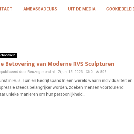
NTACT
AMBASSADEURS
UIT DE MEDIA
COOKIEBELEID
choonheid
e Betovering van Moderne RVS Sculpturen
epubliceerd door Reuzegezond.nl
juni 15, 2023
0
803
unst in Huis, Tuin en Bedrijfspand In een wereld waarin individualiteit en
xpressie steeds belangrijker worden, zoeken mensen voortdurend
aar unieke manieren om hun persoonlijkheid...