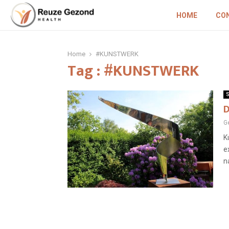
HOME
CO
Home
#KUNSTWERK
Tag : #KUNSTWERK
S
D
G
K
e
n