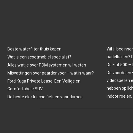
Beste waterfilter thuis kopen
Wil jij beginne
padelballen? D
Wat is een scootmobiel specialist?
De Fiat 500 – 
Alles wat je over PDM systemen wil weten
De voordelen
Misvattingen over paardenvoer – wat is waar?
videospellen 
Ford Kuga Private Lease: Een Veilige en
hebben op li
Comfortabele SUV
Indoor roeien,
De beste elektrische fietsen voor dames