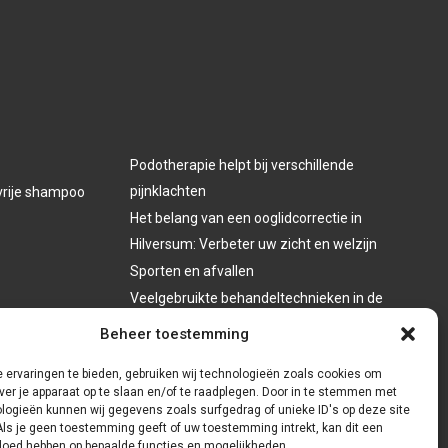
Podotherapie helpt bij verschillende
pijnklachten
vrije shampoo
Het belang van een ooglidcorrectie in
Hilversum: Verbeter uw zicht en welzijn
Sporten en afvallen
Veelgebruikte behandeltechnieken in de
fysiotherapie
Beheer toestemming
 ervaringen te bieden, gebruiken wij technologieën zoals cookies om
ver je apparaat op te slaan en/of te raadplegen. Door in te stemmen met
logieën kunnen wij gegevens zoals surfgedrag of unieke ID's op deze site
Als je geen toestemming geeft of uw toestemming intrekt, kan dit een
vloed hebben op bepaalde functies en mogelijkheden.