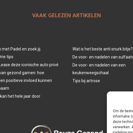
VAAK GELEZEN ARTIKELEN
n met Padel en zoek jij
Wat is het beste anti snurk bitje?
rie tips
De voor- en nadelen van sulfaat
Lease deze iconische auto privé
De voor- en nadelen van een
 van gezond gamen: hoe
keukenweegschaal
een positieve invloed kunnen
Tips bij artrose
chaam
 kan het hele jaar door.
Om de beste
informatie o
deze techno
verwerken. 
nadelige in