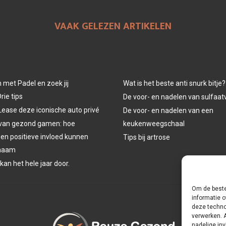
VAAK GELEZEN ARTIKELEN
n met Padel en zoek jij
Wat is het beste anti snurk bitje?
rie tips
De voor- en nadelen van sulfaat
Lease deze iconische auto privé
De voor- en nadelen van een
 van gezond gamen: hoe
keukenweegschaal
een positieve invloed kunnen
Tips bij artrose
chaam
 kan het hele jaar door.
Om de beste
informatie o
deze techno
verwerken. 
nadelige in