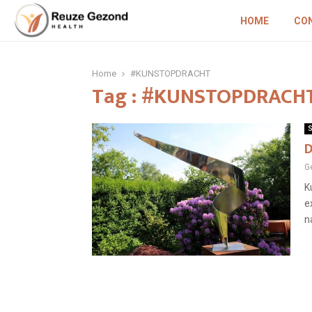
HOME
CO
Home
#KUNSTOPDRACHT
Tag : #KUNSTOPDRACH
S
D
G
K
e
n