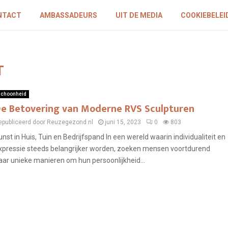
NTACT
AMBASSADEURS
UIT DE MEDIA
COOKIEBELEID
T
choonheid
e Betovering van Moderne RVS Sculpturen
epubliceerd door Reuzegezond.nl
juni 15, 2023
0
803
unst in Huis, Tuin en Bedrijfspand In een wereld waarin individualiteit en
xpressie steeds belangrijker worden, zoeken mensen voortdurend
aar unieke manieren om hun persoonlijkheid...