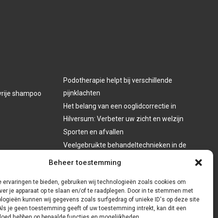
Podotherapie helpt bij verschillende
pijnklachten
vrije shampoo
Het belang van een ooglidcorrectie in
Hilversum: Verbeter uw zicht en welzijn
Sporten en afvallen
Veelgebruikte behandeltechnieken in de
fysiotherapie
Beheer toestemming
 ervaringen te bieden, gebruiken wij technologieën zoals cookies om
ver je apparaat op te slaan en/of te raadplegen. Door in te stemmen met
logieën kunnen wij gegevens zoals surfgedrag of unieke ID's op deze site
Als je geen toestemming geeft of uw toestemming intrekt, kan dit een
vloed hebben op bepaalde functies en mogelijkheden.