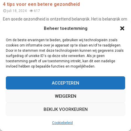
4 tips voor een betere gezondheid
juli 18, 2024
617
Een goede gezondheid is ontzettend belangrijk. Het is belangrijk om
goed voor jezelf te...
Beheer toestemming
Om de beste ervaringen te bieden, gebruiken wij technologieën zoals
Geestelijke gezondheid
cookies om informatie over je apparaat op te slaan en/of te raadplegen.
Door in te stemmen met deze technologieën kunnen wij gegevens zoals
surfgedrag of unieke ID's op deze site verwerken. Als je geen
toestemming geeft of uw toestemming intrekt, kan dit een nadelige
invloed hebben op bepaalde functies en mogelijkheden.
ACCEPTEREN
WEIGEREN
BEKIJK VOORKEUREN
Cookiebeleid
Alles Wat Je Moet Weten Over LSA-Zaden: Een
Uitgebreide Gids