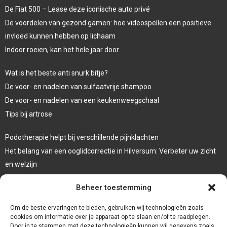
De Fiat 500 – Lease deze iconische auto privé
De voordelen van gezond gamen: hoe videospellen een positieve
invloed kunnen hebben op lichaam
Indoor roeien, kan het hele jaar door.
Wat is het beste anti snurk bitje?
De voor- en nadelen van sulfaatvrije shampoo
De voor- en nadelen van een keukenweegschaal
Tips bij artrose
Podotherapie helpt bij verschillende pijnklachten
Het belang van een ooglidcorrectie in Hilversum: Verbeter uw zicht
en welzijn
Sporten en afvallen
Beheer toestemming
Veelgebruikte behandeltechnieken in de fysiotherapie
Om de beste ervaringen te bieden, gebruiken wij technologieën zoals
cookies om informatie over je apparaat op te slaan en/of te raadplegen.
Door in te stemmen met deze technologieën kunnen wij gegevens zoals