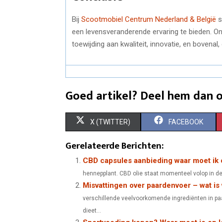
Bij
Scootmobiel Centrum Nederland & België
s
een levensveranderende ervaring te bieden. 
toewijding aan kwaliteit, innovatie, en bovenal
Goed artikel? Deel hem dan o
S
S
X (TWITTER)
FACEBOOK
H
H
Gerelateerde Berichten:
A
A
CBD capsules aanbieding waar moet ik 
hennepplant. CBD olie staat momenteel volop in de
R
R
Misvattingen over paardenvoer – wat is
E
E
verschillende veelvoorkomende ingrediënten in paar
O
O
dieet...