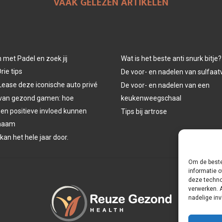
VAAK GELEZEN ARTIKELEN
n met Padel en zoek jij
Wat is het beste anti snurk bitje?
rie tips
De voor- en nadelen van sulfaat
Lease deze iconische auto privé
De voor- en nadelen van een
 van gezond gamen: hoe
keukenweegschaal
een positieve invloed kunnen
Tips bij artrose
chaam
 kan het hele jaar door.
Om de beste
informatie o
deze techno
verwerken. 
nadelige in