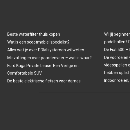
Beste waterfilter thuis kopen
Wil jij beginne
padelballen? D
Wat is een scootmobiel specialist?
De Fiat 500 – 
Alles wat je over PDM systemen wil weten
De voordelen
Misvattingen over paardenvoer – wat is waar?
videospellen 
Ford Kuga Private Lease: Een Veilige en
hebben op li
Comfortabele SUV
Indoor roeien,
De beste elektrische fietsen voor dames