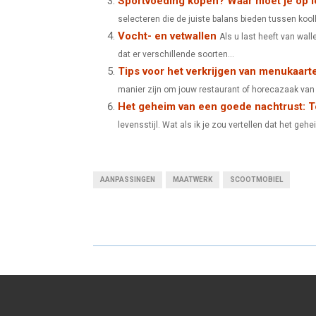
Sportvoeding kopen? Waar moet je op l
N
N
selecteren die de juiste balans bieden tussen koolh
Vocht- en vetwallen
Als u last heeft van wal
dat er verschillende soorten...
Tips voor het verkrijgen van menukaart
manier zijn om jouw restaurant of horecazaak van 
Het geheim van een goede nachtrust: 
levensstijl. Wat als ik je zou vertellen dat het ge
AANPASSINGEN
MAATWERK
SCOOTMOBIEL