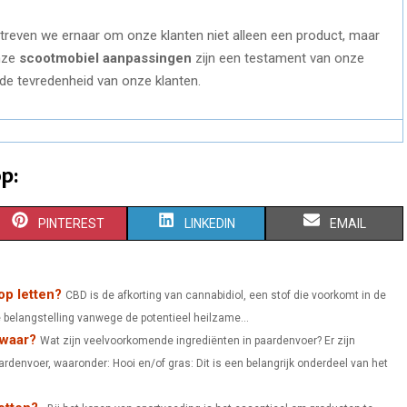
treven we ernaar om onze klanten niet alleen een product, maar
Onze
scootmobiel aanpassingen
zijn een testament van onze
, de tevredenheid van onze klanten.
p:
S
S
S
PINTEREST
LINKEDIN
EMAIL
H
H
H
A
A
A
op letten?
CBD is de afkorting van cannabidiol, een stof die voorkomt in de
 belangstelling vanwege de potentieel heilzame...
R
R
R
 waar?
Wat zijn veelvoorkomende ingrediënten in paardenvoer? Er zijn
E
E
E
denvoer, waaronder: Hooi en/of gras: Dit is een belangrijk onderdeel van het
O
O
O