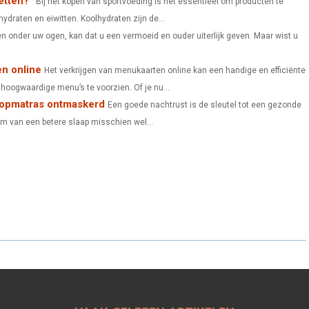
etten?
Bij het kopen van sportvoeding is het essentieel om producten te
N
N
N
ydraten en eiwitten. Koolhydraten zijn de...
len onder uw ogen, kan dat u een vermoeid en ouder uiterlijk geven. Maar wist u
en online
Het verkrijgen van menukaarten online kan een handige en efficiënte
hoogwaardige menu’s te voorzien. Of je nu...
Topmatras ontmaskerd
Een goede nachtrust is de sleutel tot een gezonde
heim van een betere slaap misschien wel...