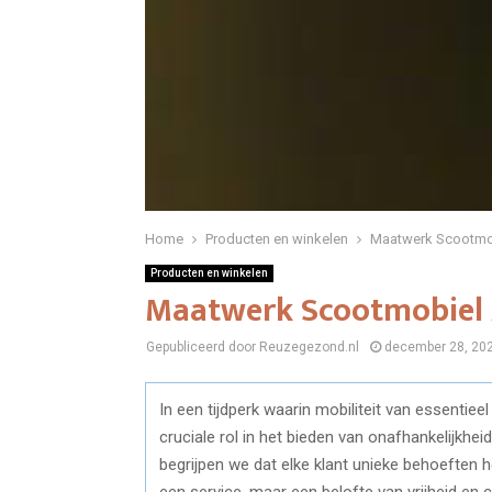
Home
Producten en winkelen
Maatwerk Scootmo
Producten en winkelen
Maatwerk Scootmobiel
Gepubliceerd door Reuzegezond.nl
december 28, 20
In een tijdperk waarin mobiliteit van essentie
cruciale rol in het bieden van onafhankelijkhe
begrijpen we dat elke klant unieke behoeften 
een service, maar een belofte van vrijheid en 