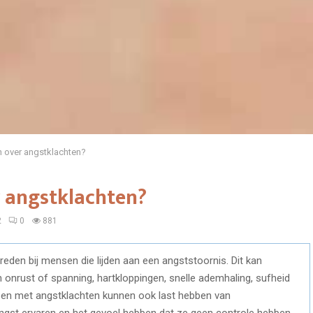
n over angstklachten?
 angstklachten?
2
0
881
den bij mensen die lijden aan een angststoornis. Dit kan
onrust of spanning, hartkloppingen, snelle ademhaling, sufheid
en met angstklachten kunnen ook last hebben van
 angst ervaren en het gevoel hebben dat ze geen controle hebben