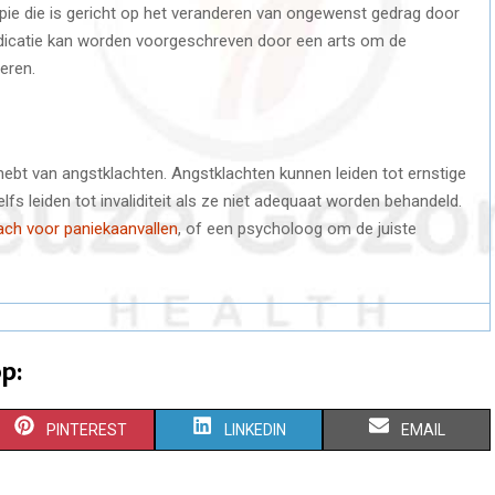
ie die is gericht op het veranderen van ongewenst gedrag door
dicatie kan worden voorgeschreven door een arts om de
eren.
t hebt van angstklachten. Angstklachten kunnen leiden tot ernstige
lfs leiden tot invaliditeit als ze niet adequaat worden behandeld.
ch voor paniekaanvallen
, of een psycholoog om de juiste
p:
S
S
S
PINTEREST
LINKEDIN
EMAIL
H
H
H