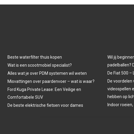
Beste waterfilter thuis kopen
Wil jij beginne
padelballen? D
Wat is een scootmobiel specialist?
De Fiat 500 – 
Alles wat je over PDM systemen wil weten
De voordelen
Misvattingen over paardenvoer – wat is waar?
videospellen 
Ford Kuga Private Lease: Een Veilige en
hebben op li
Comfortabele SUV
Indoor roeien,
De beste elektrische fietsen voor dames