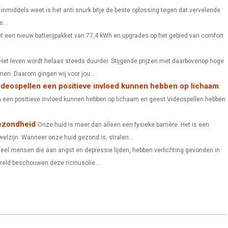
A
A
A
 inmiddels weet is het anti snurk bitje de beste oplossing tegen dat vervelende
...
R
R
R
t een nieuw batterijpakket van 77,4 kWh en upgrades op het gebied van comfort
E
E
E
O
O
O
Het leven wordt helaas steeds duurder. Stijgende prijzen met daarbovenop hoge
men. Daarom gingen wij voor jou...
N
N
N
deospellen een positieve invloed kunnen hebben op lichaam
 een positieve invloed kunnen hebben op lichaam en geest Videospellen hebben
ezondheid
Onze huid is meer dan alleen een fysieke barrière. Het is een
lzijn. Wanneer onze huid gezond is, stralen...
Veel mensen die aan angst en depressie lijden, hebben verlichting gevonden in
reld beschouwen deze ricinusolie...