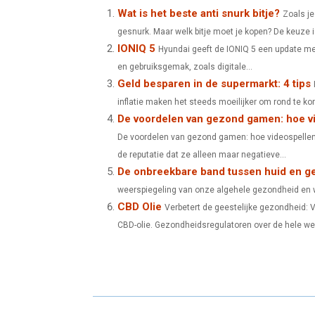
A
A
Wat is het beste anti snurk bitje?
Zoals je
gesnurk. Maar welk bitje moet je kopen? De keuze is
R
R
IONIQ 5
Hyundai geeft de IONIQ 5 een update me
E
E
en gebruiksgemak, zoals digitale...
Geld besparen in de supermarkt: 4 tips
O
O
inflatie maken het steeds moeilijker om rond te ko
N
N
De voordelen van gezond gamen: hoe vi
De voordelen van gezond gamen: hoe videospellen
de reputatie dat ze alleen maar negatieve...
De onbreekbare band tussen huid en g
weerspiegeling van onze algehele gezondheid en we
CBD Olie
Verbetert de geestelijke gezondheid: 
CBD-olie. Gezondheidsregulatoren over de hele we