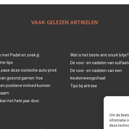
VAAK GELEZEN ARTIKELEN
n met Padel en zoek jij
Wat is het beste anti snurk bitje?
rie tips
De voor- en nadelen van sulfaat
Lease deze iconische auto privé
De voor- en nadelen van een
 van gezond gamen: hoe
keukenweegschaal
een positieve invloed kunnen
Tips bij artrose
chaam
 kan het hele jaar door.
Om de beste
informatie o
deze techno