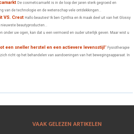
icamarkt
O
O
O
De cosmeticamarkt is in de loop der jaren sterk gegroeid en
g van de technologie en de wetenschap vele ontdekkingen...
N
N
N
it VS. Crest
Hallo beauties! Ik ben Cynthia en ik maak deel uit van het Glossy
e nieuwste beautyproducten...
len onder uw ogen, kan dat u een vermoeid en ouder uiterlijk geven. Maar wist u
ot een sneller herstel en een actievere levensstijl"
Fysiotherapie
 zich richt op het behandelen van aandoeningen van het bewegingsapparaat. In
VAAK GELEZEN ARTIKELEN