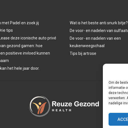
n met Padel en zoek jij
Wat is het beste anti snurk bitje?
rie tips
De voor- en nadelen van sulfaat
Lease deze iconische auto privé
De voor- en nadelen van een
 van gezond gamen: hoe
keukenweegschaal
een positieve invloed kunnen
Tips bij artrose
chaam
 kan het hele jaar door.
Om de beste
informatie o
deze techno
verwerken. 
nadelige in
ACC