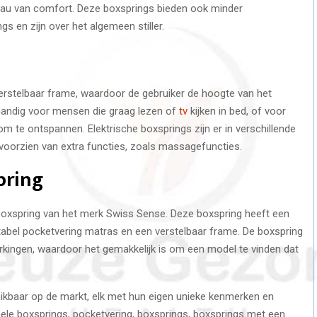
eau van comfort. Deze boxsprings bieden ook minder
s en zijn over het algemeen stiller.
verstelbaar frame, waardoor de gebruiker de hoogte van het
handig voor mensen die graag lezen of
tv
kijken in bed, of voor
 te ontspannen. Elektrische boxsprings zijn er in verschillende
oorzien van extra functies, zoals massagefuncties.
pring
Boxspring van het merk Swiss Sense. Deze boxspring heeft een
rtabel pocketvering matras en een verstelbaar frame. De boxspring
werkingen, waardoor het gemakkelijk is om een model te vinden dat
hikbaar op de markt, elk met hun eigen unieke kenmerken en
onele boxsprings, pocketvering, boxsprings, boxsprings met een