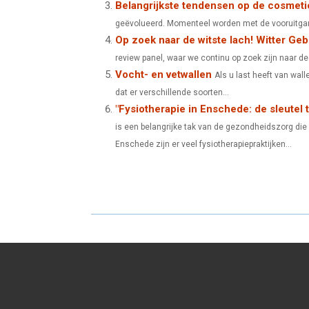
Belangrijkste tendensen op de cosmet
O
O
geëvolueerd. Momenteel worden met de vooruitgan
N
N
Op zoek naar de witste lach! Witter Geb
review panel, waar we continu op zoek zijn naar d
Vocht- en vetwallen
Als u last heeft van wal
dat er verschillende soorten...
"Fysiotherapie in Enschede: de sleutel t
is een belangrijke tak van de gezondheidszorg die
Enschede zijn er veel fysiotherapiepraktijken...