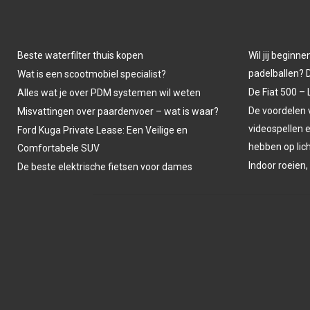
Beste waterfilter thuis kopen
Wil jij beginne
padelballen? D
Wat is een scootmobiel specialist?
De Fiat 500 – 
Alles wat je over PDM systemen wil weten
De voordelen
Misvattingen over paardenvoer – wat is waar?
videospellen 
Ford Kuga Private Lease: Een Veilige en
hebben op li
Comfortabele SUV
Indoor roeien,
De beste elektrische fietsen voor dames