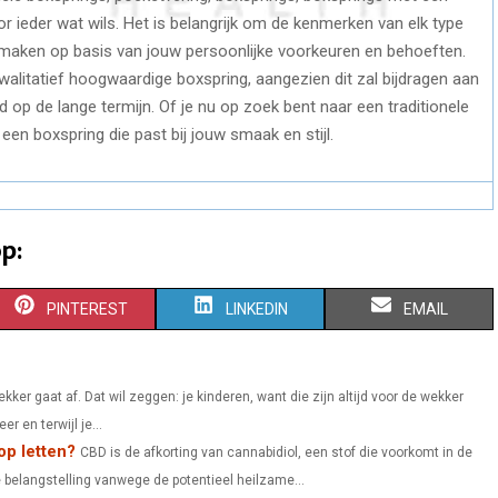
or ieder wat wils. Het is belangrijk om de kenmerken van elk type
 maken op basis van jouw persoonlijke voorkeuren en behoeften.
kwalitatief hoogwaardige boxspring, aangezien dit zal bijdragen aan
op de lange termijn. Of je nu op zoek bent naar een traditionele
l een boxspring die past bij jouw smaak en stijl.
p:
S
S
S
PINTEREST
LINKEDIN
EMAIL
H
H
H
A
A
A
kker gaat af. Dat wil zeggen: je kinderen, want die zijn altijd voor de wekker
 en terwijl je...
R
R
R
op letten?
CBD is de afkorting van cannabidiol, een stof die voorkomt in de
E
E
E
 belangstelling vanwege de potentieel heilzame...