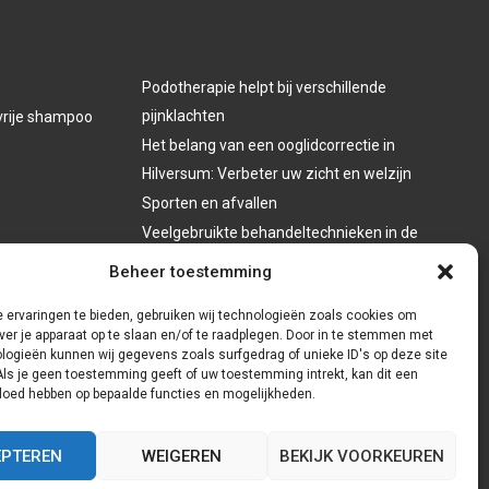
Podotherapie helpt bij verschillende
pijnklachten
vrije shampoo
Het belang van een ooglidcorrectie in
Hilversum: Verbeter uw zicht en welzijn
Sporten en afvallen
Veelgebruikte behandeltechnieken in de
fysiotherapie
Beheer toestemming
 ervaringen te bieden, gebruiken wij technologieën zoals cookies om
ver je apparaat op te slaan en/of te raadplegen. Door in te stemmen met
logieën kunnen wij gegevens zoals surfgedrag of unieke ID's op deze site
Als je geen toestemming geeft of uw toestemming intrekt, kan dit een
vloed hebben op bepaalde functies en mogelijkheden.
EPTEREN
WEIGEREN
BEKIJK VOORKEUREN