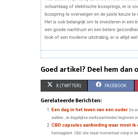
schuimlaag of elektrische boxsprings, er is vo
boxspring te overwegen en de juiste keuze te
Het is ook belangrijk om te investeren in een 
een goede nachtrust en een betere gezondheid 
look of een moderne uitstraling, er is altijd we
Goed artikel? Deel hem dan o
S
S
X (TWITTER)
FACEBOOK
H
H
Gerelateerde Berichten:
A
A
Een dag in het leven van een ouder
De we
wakker. Je dagelijkse werkzaamheden beginnen weer
R
R
CBD capsules aanbieding waar moet ik 
E
E
hennepplant. CBD olie staat momenteel volop in de