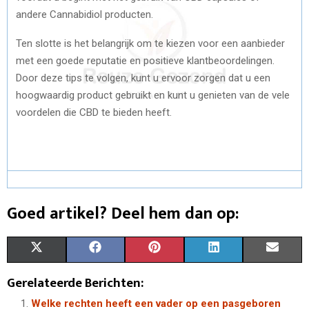
andere Cannabidiol producten.
Ten slotte is het belangrijk om te kiezen voor een aanbieder
met een goede reputatie en positieve klantbeoordelingen.
Door deze tips te volgen, kunt u ervoor zorgen dat u een
hoogwaardig product gebruikt en kunt u genieten van de vele
voordelen die CBD te bieden heeft.
Goed artikel? Deel hem dan op:
S
S
S
S
S
X
F
P
L
E
H
H
H
H
H
(
A
I
I
M
Gerelateerde Berichten:
A
A
A
A
A
T
C
N
N
A
Welke rechten heeft een vader op een pasgeboren