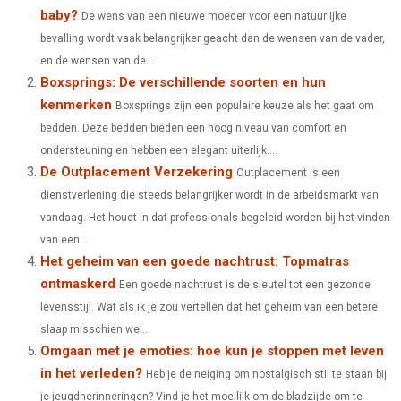
baby?
De wens van een nieuwe moeder voor een natuurlijke
R
R
R
R
R
W
E
T
K
I
bevalling wordt vaak belangrijker geacht dan de wensen van de vader,
E
E
E
E
E
I
B
E
E
L
en de wensen van de...
Boxsprings: De verschillende soorten en hun
O
O
O
O
O
T
O
R
D
kenmerken
Boxsprings zijn een populaire keuze als het gaat om
N
N
N
N
N
T
O
E
I
bedden. Deze bedden bieden een hoog niveau van comfort en
E
K
S
N
ondersteuning en hebben een elegant uiterlijk....
De Outplacement Verzekering
Outplacement is een
R
T
dienstverlening die steeds belangrijker wordt in de arbeidsmarkt van
)
vandaag. Het houdt in dat professionals begeleid worden bij het vinden
van een...
Het geheim van een goede nachtrust: Topmatras
ontmaskerd
Een goede nachtrust is de sleutel tot een gezonde
levensstijl. Wat als ik je zou vertellen dat het geheim van een betere
slaap misschien wel...
Omgaan met je emoties: hoe kun je stoppen met leven
in het verleden?
Heb je de neiging om nostalgisch stil te staan bij
je jeugdherinneringen? Vind je het moeilijk om de bladzijde om te