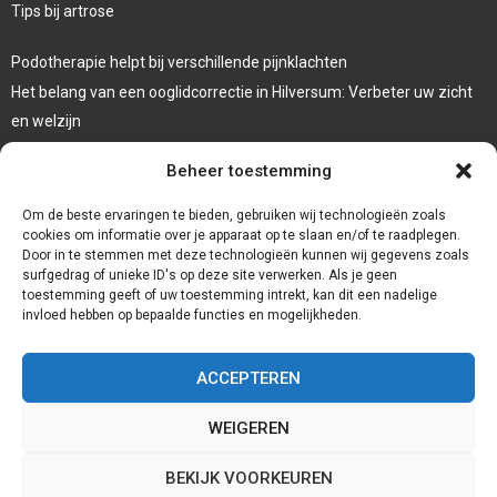
Tips bij artrose
Podotherapie helpt bij verschillende pijnklachten
Het belang van een ooglidcorrectie in Hilversum: Verbeter uw zicht
en welzijn
Sporten en afvallen
Beheer toestemming
Veelgebruikte behandeltechnieken in de fysiotherapie
Om de beste ervaringen te bieden, gebruiken wij technologieën zoals
cookies om informatie over je apparaat op te slaan en/of te raadplegen.
Door in te stemmen met deze technologieën kunnen wij gegevens zoals
surfgedrag of unieke ID's op deze site verwerken. Als je geen
toestemming geeft of uw toestemming intrekt, kan dit een nadelige
invloed hebben op bepaalde functies en mogelijkheden.
ACCEPTEREN
WEIGEREN
@2023 - www.Reuzegezond.nl. All Right Reserved.
BEKIJK VOORKEUREN