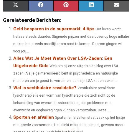
S
S
S
S
S
X
F
P
L
E
H
H
H
H
H
(
A
I
I
M
Gerelateerde Berichten:
A
A
A
A
A
T
C
N
N
A
Geld besparen in de supermarkt: 4 tips
Het leven wordt
helaas steeds duurder. Stijgende prijzen met daarbovenop hoge inflatie
R
R
R
R
R
W
E
T
K
I
maken het steeds moeilijker om rond te komen. Daarom gingen wij
E
E
E
E
E
I
B
E
E
L
voor jou...
Alles Wat Je Moet Weten Over LSA-Zaden: Een
O
O
O
O
O
T
O
R
D
Uitgebreide Gids
Welkom bij onze uitgebreide blog over LSA-
N
N
N
N
N
T
O
E
I
zaden! Als je geïnteresseerd bent in psychedelica en natuurlijke
E
K
S
N
manieren om je geest te verruimen, dan zijn LSA-zaden zeker...
Wat is vestibulaire revalidatie?
Vestibulaire revalidatie
R
T
fysiotherapie is een vorm van fysiotherapie die zich richt op de
)
behandeling van evenwichtsstoornissen, die problemen met
evenwicht en oogbewegingen kunnen veroorzaken. Deze...
Sporten en afvallen
Sporten en afvallen staat vaak op het lijstje
met goede voornemens. Het klinkt misschien simpel, gewoon meer