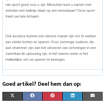
van sport goed voor u zijn. Misschien kunt u samen met
vrienden een balletje slaan op een tennisbaan? Deze sport
traint uw hele lichaam.
Ook aerobics kunnen een slimme manier zijn om te werken
aan sterke botten en spieren. Voor sommige ouderen, die
wat strammer zijn, kan het uitvoeren van oefeningen in een
zwembad de oplossing zijn. In het warme water is het
makkelijker om uw spieren te bewegen.
Goed artikel? Deel hem dan op:
S
S
S
S
S
X
F
P
L
E
H
H
H
H
H
(
A
I
I
M