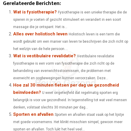
Gerelateerde Berichten:
A
A
A
A
A
T
C
N
N
A
Wat is fysiotherapie?
Fysiotherapie is een unieke therapie die de
spieren in je voeten of gezicht stimuleert en verandert in een soort
R
R
R
R
R
W
E
T
K
I
massage die je ontspant. Het is...
E
E
E
E
E
I
B
E
E
L
Alles over holistisch leven
Holistisch leven is een term die
O
O
O
O
O
wordt gebruikt om een ​​manier van leven te beschrijven die zich richt op
T
O
R
D
het welzijn van de hele persoon....
N
N
N
N
N
T
O
E
I
Wat is vestibulaire revalidatie?
Vestibulaire revalidatie
E
K
S
N
fysiotherapie is een vorm van fysiotherapie die zich richt op de
behandeling van evenwichtsstoornissen, die problemen met
R
T
evenwicht en oogbewegingen kunnen veroorzaken. Deze...
)
Hoe zal 30 minuten fietsen per dag uw gezondheid
beïnvloeden?
U weet ongetwijfeld dat regelmatig sporten erg
belangrijk is voor uw gezondheid. In tegenstelling tot wat veel mensen
denken, volstaat slechts 30 minuten per dag...
Sporten en afvallen
Sporten en afvallen staat vaak op het lijstje
met goede voornemens. Het klinkt misschien simpel, gewoon meer
sporten en afvallen. Toch lukt het heel veel...