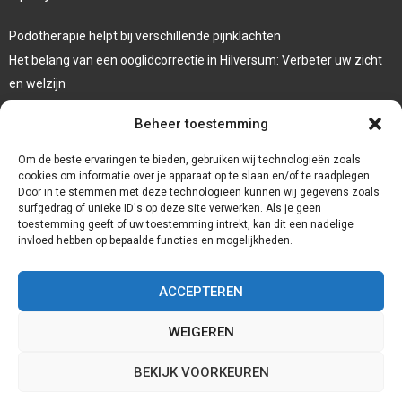
Podotherapie helpt bij verschillende pijnklachten
Het belang van een ooglidcorrectie in Hilversum: Verbeter uw zicht
en welzijn
Sporten en afvallen
Beheer toestemming
Veelgebruikte behandeltechnieken in de fysiotherapie
Om de beste ervaringen te bieden, gebruiken wij technologieën zoals
cookies om informatie over je apparaat op te slaan en/of te raadplegen.
Door in te stemmen met deze technologieën kunnen wij gegevens zoals
surfgedrag of unieke ID's op deze site verwerken. Als je geen
toestemming geeft of uw toestemming intrekt, kan dit een nadelige
invloed hebben op bepaalde functies en mogelijkheden.
ACCEPTEREN
WEIGEREN
@2023 - www.Reuzegezond.nl. All Right Reserved.
BEKIJK VOORKEUREN
Home
Ambassadeurs
Cookiebeleid (EU)
Onze auteurs