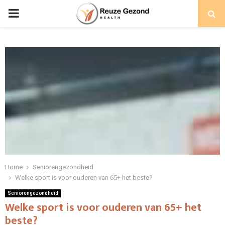
PRIMARY
MENU
Home
Seniorengezondheid
Welke sport is voor ouderen van 65+ het beste?
Seniorengezondheid
Welke sport is voor ouderen van 65+ het
beste?