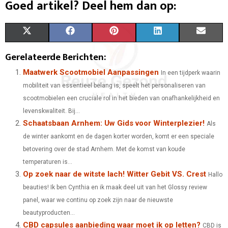
Goed artikel? Deel hem dan op:
S
S
S
S
S
X
F
P
L
E
H
H
H
H
H
(
A
I
I
M
Gerelateerde Berichten:
A
A
A
A
A
T
C
N
N
A
Maatwerk Scootmobiel Aanpassingen
In een tijdperk waarin
mobiliteit van essentieel belang is, speelt het personaliseren van
R
R
R
R
R
W
E
T
K
I
scootmobielen een cruciale rol in het bieden van onafhankelijkheid en
E
E
E
E
E
I
B
E
E
L
levenskwaliteit. Bij...
Schaatsbaan Arnhem: Uw Gids voor Winterplezier!
O
O
O
O
O
T
O
R
D
Als
de winter aankomt en de dagen korter worden, komt er een speciale
N
N
N
N
N
T
O
E
I
betovering over de stad Arnhem. Met de komst van koude
E
K
S
N
temperaturen is...
Op zoek naar de witste lach! Witter Gebit VS. Crest
Hallo
R
T
beauties! Ik ben Cynthia en ik maak deel uit van het Glossy review
)
panel, waar we continu op zoek zijn naar de nieuwste
beautyproducten...
CBD capsules aanbieding waar moet ik op letten?
CBD is