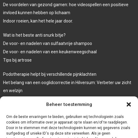
De voordelen van gezond gamen: hoe videospellen een positieve
invloed kunnen hebben op lichaam
Indoor roeien, kan het hele jaar door.
Wat is het beste anti snurk bitje?
De voor- en nadelen van sulfaatvrije shampoo
De voor- en nadelen van een keukenweegschaal
Tips bij artrose
Podotherapie helpt bij verschillende pijnklachten
Het belang van een ooglidcorrectie in Hilversum: Verbeter uw zicht
en welzijn
Sporten en afvallen
Beheer toestemming
Veelgebruikte behandeltechnieken in de fysiotherapie
Om de beste ervaringen te bieden, gebruiken wij technologieën zoals
cookies om informatie over je apparaat op te slaan en/of te raadplegen.
Door in te stemmen met deze technologieën kunnen wij gegevens zoals
surfgedrag of unieke ID's op deze site verwerken. Als je geen