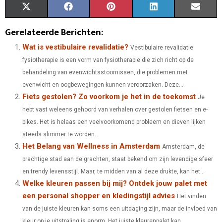
S
S
S
S
S
X
F
P
L
E
H
H
H
H
H
(
A
I
I
M
Gerelateerde Berichten:
A
A
A
A
A
T
C
N
N
A
Wat is vestibulaire revalidatie?
Vestibulaire revalidatie
fysiotherapie is een vorm van fysiotherapie die zich richt op de
R
R
R
R
R
W
E
T
K
I
behandeling van evenwichtsstoornissen, die problemen met
E
E
E
E
E
I
B
E
E
L
evenwicht en oogbewegingen kunnen veroorzaken. Deze...
Fiets gestolen? Zo voorkom je het in de toekomst
O
O
O
O
O
T
O
R
D
Je
hebt vast weleens gehoord van verhalen over gestolen fietsen en e-
N
N
N
N
N
T
O
E
I
bikes. Het is helaas een veelvoorkomend probleem en dieven lijken
E
K
S
N
steeds slimmer te worden...
Het Belang van Wellness in Amsterdam
Amsterdam, de
R
T
prachtige stad aan de grachten, staat bekend om zijn levendige sfeer
)
en trendy levensstijl. Maar, te midden van al deze drukte, kan het...
Welke kleuren passen bij mij? Ontdek jouw palet met
een personal shopper en kledingstijl advies
Het vinden
van de juiste kleuren kan soms een uitdaging zijn, maar de invloed van
kleur op je uitstraling is enorm. Het juiste kleurenpalet kan...