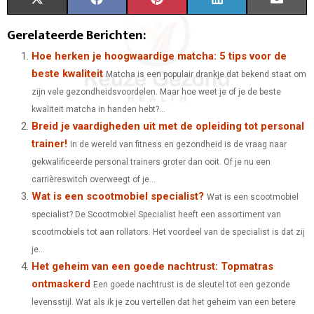
S
S
S
S
S
X
F
P
L
E
H
H
H
H
H
(
A
I
I
M
Gerelateerde Berichten:
A
A
A
A
A
T
C
N
N
A
Hoe herken je hoogwaardige matcha: 5 tips voor de
beste kwaliteit
Matcha is een populair drankje dat bekend staat om
R
R
R
R
R
W
E
T
K
I
zijn vele gezondheidsvoordelen. Maar hoe weet je of je de beste
E
E
E
E
E
I
B
E
E
L
kwaliteit matcha in handen hebt?...
Breid je vaardigheden uit met de opleiding tot personal
O
O
O
O
O
T
O
R
D
trainer!
In de wereld van fitness en gezondheid is de vraag naar
N
N
N
N
N
T
O
E
I
gekwalificeerde personal trainers groter dan ooit. Of je nu een
E
K
S
N
carrièreswitch overweegt of je...
Wat is een scootmobiel specialist?
Wat is een scootmobiel
R
T
specialist? De Scootmobiel Specialist heeft een assortiment van
)
scootmobiels tot aan rollators. Het voordeel van de specialist is dat zij
je...
Het geheim van een goede nachtrust: Topmatras
ontmaskerd
Een goede nachtrust is de sleutel tot een gezonde
levensstijl. Wat als ik je zou vertellen dat het geheim van een betere