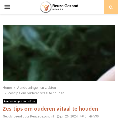
PRIMARY
MENU
Home
Aandoeningen en ziekten
Zes tips om ouderen vitaal te houden
Aandoeningen en ziekten
Zes tips om ouderen vitaal te houden
Gepubliceerd door Reuzegezond.nl
juli 26, 2024
0
530